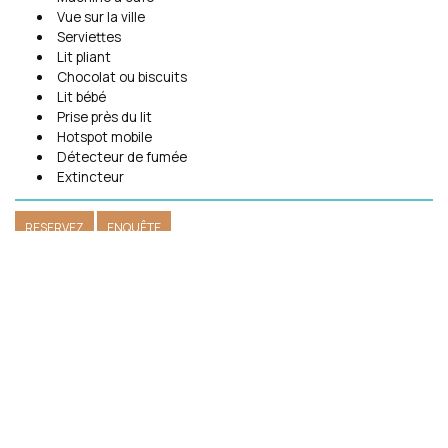
Vue sur la ville
Serviettes
Lit pliant
Chocolat ou biscuits
Lit bébé
Prise près du lit
Hotspot mobile
Détecteur de fumée
Extincteur
RESERVEZ
ENQUÊTE